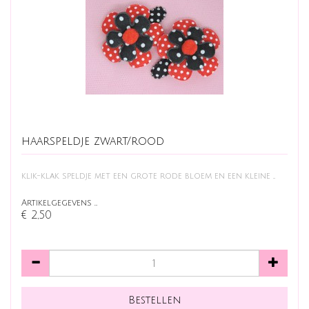
haarspeldje zwart/rood
klik-klak speldje met een grote rode bloem en een kleine ...
Artikelgegevens …
€ 2,50