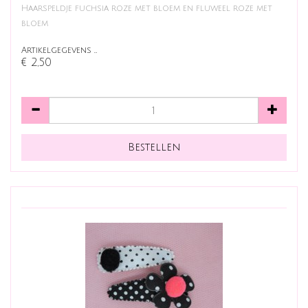
Haarspeldje fuchsia roze met bloem en fluweel roze met
bloem
Artikelgegevens …
€ 2,50