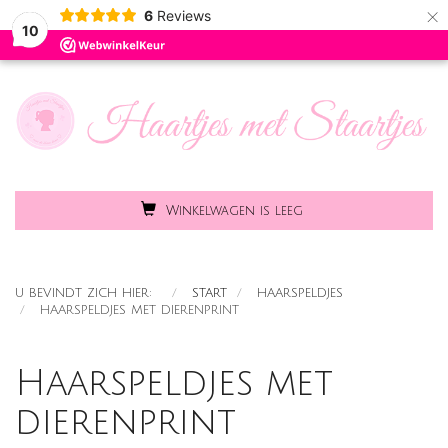
×
6
Reviews
Toggle
MENU
10
naviga
Winkelwagen is leeg
U BEVINDT ZICH HIER:
START
HAARSPELDJES
HAARSPELDJES MET DIERENPRINT
Haarspeldjes met
dierenprint