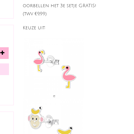
oorbellen het 3e setje GRATIS!
(twv €9,99)
Keuze uit: