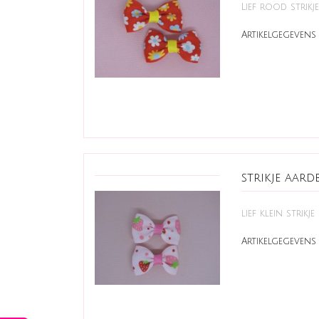
Lief rood strikj
Artikelgegevens 
strikje aardb
lief klein strikje
Artikelgegevens 