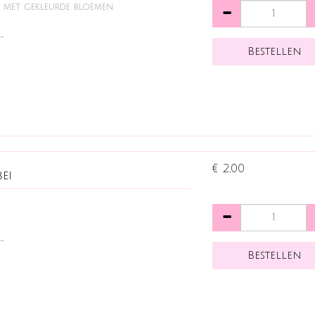
e met gekleurde bloemen.
…
€ 2,00
ei
…