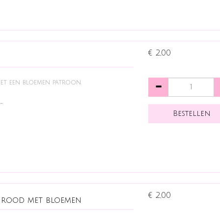
€ 2,00
 met een bloemen patroon.
…
€ 2,00
je rood met bloemen