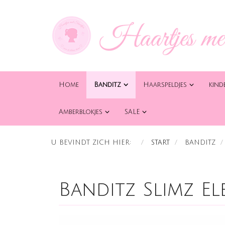
Home
Banditz
Haarspeldjes
kind
Amberblokjes
SALE
U BEVINDT ZICH HIER:
START
BANDITZ
Banditz Slimz El