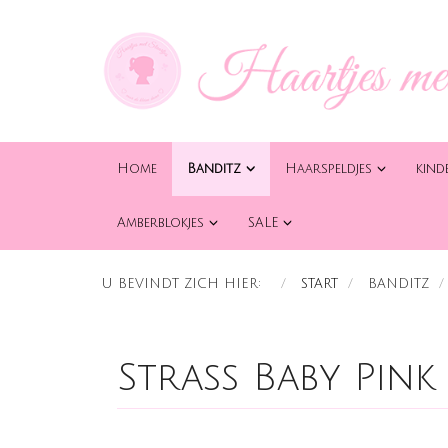
Home
Banditz
Haarspeldjes
kind
Amberblokjes
SALE
U BEVINDT ZICH HIER:
START
BANDITZ
Strass Baby Pink