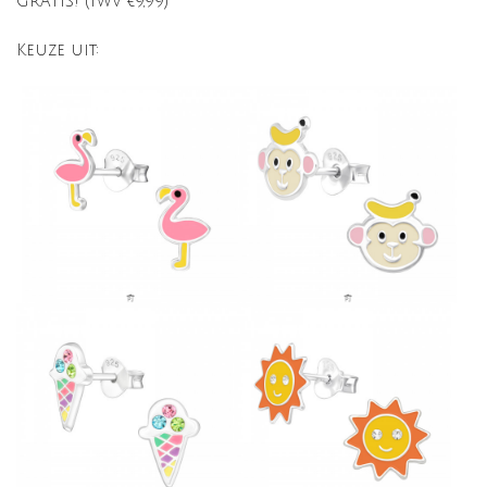
GRATIS! (twv €9,99)
Keuze uit: