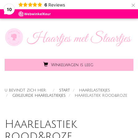
×
6
Reviews
Toggle
MENU
10
naviga
Winkelwagen is leeg
U BEVINDT ZICH HIER:
START
HAARELASTIEKJES
GEKLEURDE HAARELASTIEKJES
HAARELASTIEK ROOD&ROZE
Haarelastiek
rood&roze