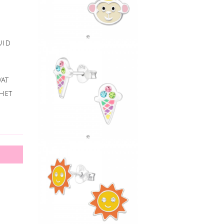
uid
wat
het