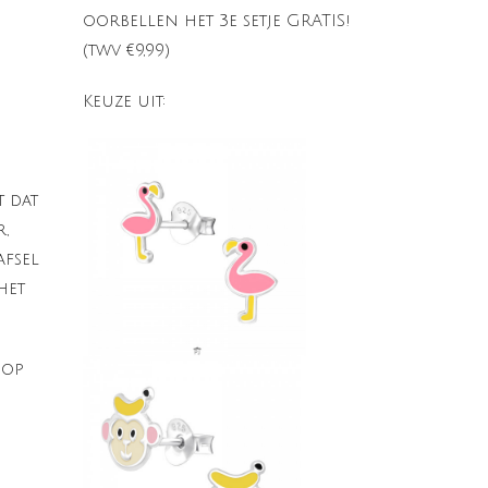
oorbellen het 3e setje GRATIS!
(twv €9,99)
Keuze uit:
t dat
,
afsel
het
 op