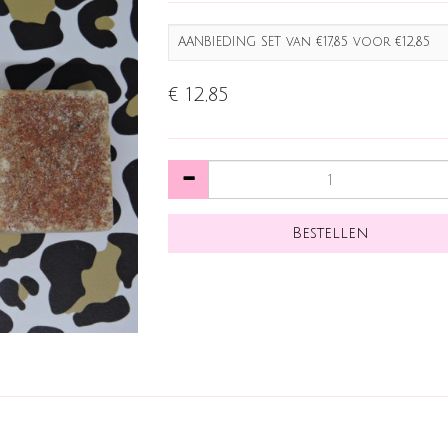
AANBIEDING SET van €17,85 voor €12,85
€ 12,85