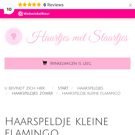
×
6
Reviews
Toggle
MENU
10
naviga
Winkelwagen is leeg
U BEVINDT ZICH HIER:
START
HAARSPELDJES
HAARSPELDJES ZOMER
HAARSPELDJE KLEINE FLAMINGO
Haarspeldje kleine
flamingo