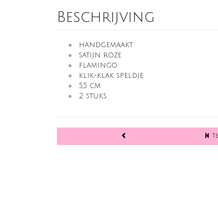
Beschrijving
handgemaakt
satijn roze
flamingo
klik-klak speldje
5,5 cm
2 stuks
T