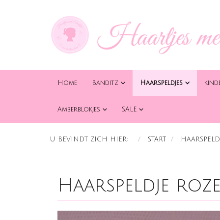
Home
Banditz
Haarspeldjes
kind
Amberblokjes
SALE
U BEVINDT ZICH HIER:
START
HAARSPELD
Haarspeldje roz