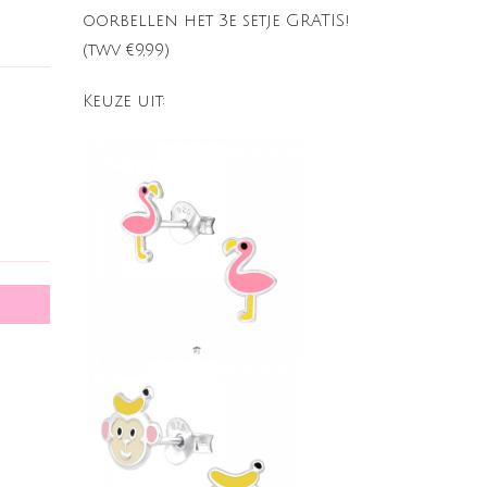
oorbellen het 3e setje GRATIS!
(twv €9,99)
Keuze uit: