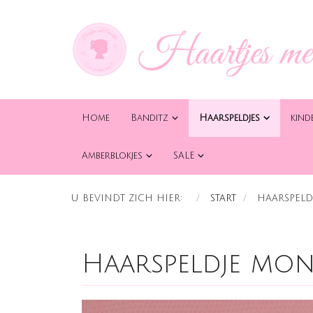
Home
Banditz
Haarspeldjes
kind
Amberblokjes
SALE
U BEVINDT ZICH HIER:
START
HAARSPELD
Haarspeldje mon