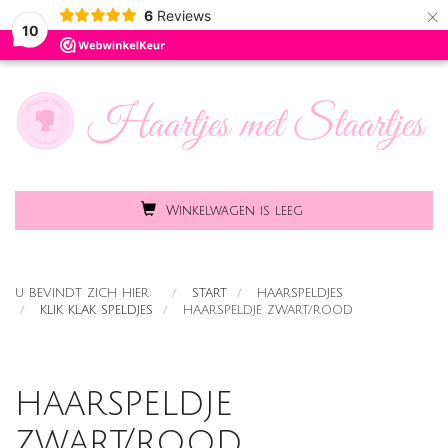
×
6
Reviews
Toggle
MENU
10
naviga
Winkelwagen is leeg
U BEVINDT ZICH HIER:
START
HAARSPELDJES
KLIK KLAK SPELDJES
HAARSPELDJE ZWART/ROOD
haarspeldje
zwart/rood