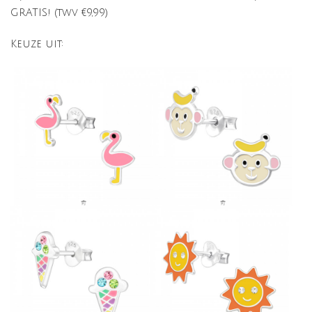
GRATIS! (twv €9,99)
Keuze uit: