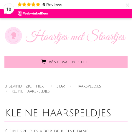
×
6
Reviews
Toggle
MENU
10
naviga
Winkelwagen is leeg
U BEVINDT ZICH HIER:
START
HAARSPELDJES
KLEINE HAARSPELDJES
Kleine haarspeldjes
Kleine speldjes voor de kleine dame