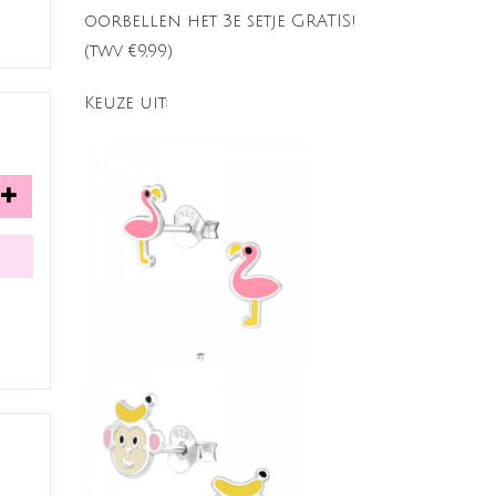
oorbellen het 3e setje GRATIS!
(twv €9,99)
Keuze uit: