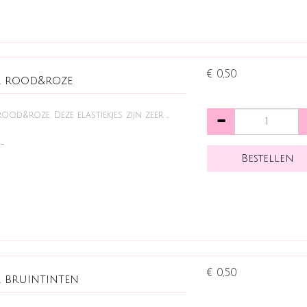
€ 0,50
k rood&roze
ood&roze. Deze elastiekjes zijn zeer ...
…
€ 0,50
k bruintinten