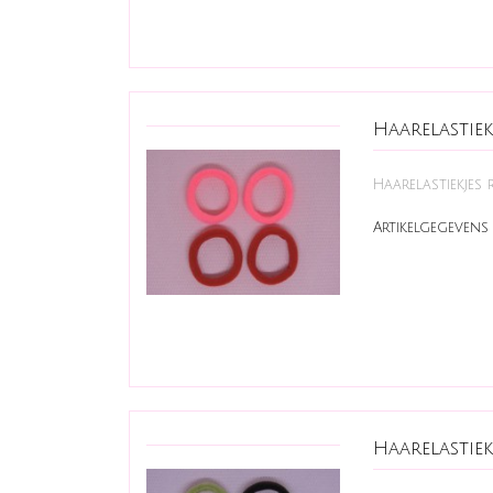
Haarelastie
Haarelastiekjes r
Artikelgegevens 
Haarelastie